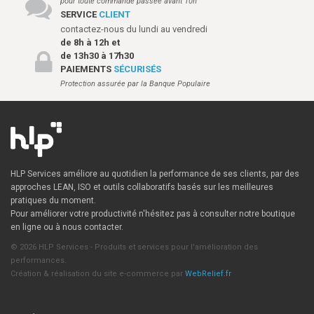
pour toute commande passée avant 10h
SERVICE
CLIENT
contactez-nous du lundi au vendredi
de 8h à 12h et
de 13h30 à 17h30
PAIEMENTS
SÉCURISÉS
Protection assurée par la Banque Populaire
HLP Services améliore au quotidien la performance de ses clients, par des
approches LEAN, ISO et outils collaboratifs basés sur les meilleures
pratiques du moment.
Pour améliorer votre productivité n'hésitez pas à consulter notre boutique
en ligne ou à nous contacter.
© 2026 HLP Services - Produits et services pour l'amélioration des
performances.
Création & réalisation du site e-commerce par
WebRelief.fr