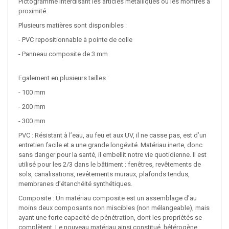
Pictogramme interdisant les articles métalliques ou les montres à
proximité.
Plusieurs matières sont disponibles :
- PVC repositionnable à pointe de colle
- Panneau composite de 3 mm
Egalement en plusieurs tailles :
- 100 mm
- 200 mm
- 300 mm
PVC : Résistant à l’eau, au feu et aux UV, il ne casse pas, est d’un
entretien facile et a une grande longévité. Matériau inerte, donc
sans danger pour la santé, il embellit notre vie quotidienne. Il est
utilisé pour les 2/3 dans le bâtiment : fenêtres, revêtements de
sols, canalisations, revêtements muraux, plafonds tendus,
membranes d’étanchéité synthétiques.
Composite : Un matériau composite est un assemblage d'au
moins deux composants non miscibles (non mélangeable), mais
ayant une forte capacité de pénétration, dont les propriétés se
complètent. Le nouveau matériau ainsi constitué, hétérogène,