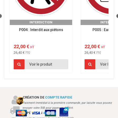
INTERDICTION
INTERDICT
P004 : Interdit aux piétons
P005 : Eau non
22,00 €
22,00 €
HT
HT
26,40 €
26,40 €
TTC
TTC
Voir le produit
Voir le pro
CRÉATION DE
COMPTE RAPIDE
Paiement immédiat à la première commande, par lasuite vous pouvez
envoyer votre RIB pour payer en différé.
EXPÉDITION
48H