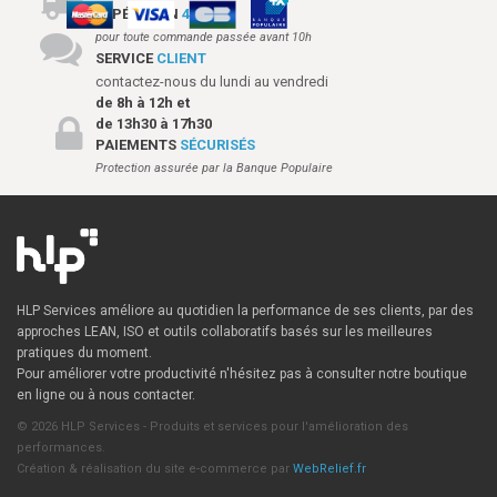
EXPÉDITION
48H
pour toute commande passée avant 10h
SERVICE
CLIENT
contactez-nous du lundi au vendredi
de 8h à 12h et
de 13h30 à 17h30
PAIEMENTS
SÉCURISÉS
Protection assurée par la Banque Populaire
HLP Services améliore au quotidien la performance de ses clients, par des
approches LEAN, ISO et outils collaboratifs basés sur les meilleures
pratiques du moment.
Pour améliorer votre productivité n'hésitez pas à consulter notre boutique
en ligne ou à nous contacter.
© 2026 HLP Services - Produits et services pour l'amélioration des
performances.
Création & réalisation du site e-commerce par
WebRelief.fr