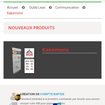
Accueil
Outils Lean
Communication
Kakemono
NOUVEAUX PRODUITS
Kakemono
CRÉATION DE
COMPTE RAPIDE
Paiement immédiat à la première commande, par lasuite vous pouvez
envoyer votre RIB pour payer en différé.