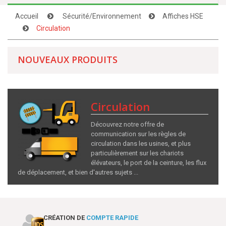
Accueil
Sécurité/Environnement
Affiches HSE
Circulation
NOUVEAUX PRODUITS
Circulation
Découvrez notre offre de
communication sur les règles de
circulation dans les usines, et plus
particulièrement sur les chariots
élévateurs, le port de la ceinture, les flux
de déplacement, et bien d'autres sujets ...
CRÉATION DE
COMPTE RAPIDE