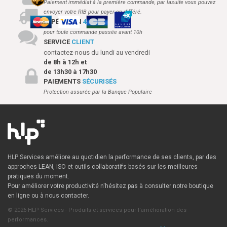
Paiement immédiat à la première commande, par lasuite vous pouvez
envoyer votre RIB pour payer en différé.
EXPÉDITION
48H
pour toute commande passée avant 10h
SERVICE
CLIENT
contactez-nous du lundi au vendredi
de 8h à 12h et
de 13h30 à 17h30
PAIEMENTS
SÉCURISÉS
Protection assurée par la Banque Populaire
HLP Services améliore au quotidien la performance de ses clients, par des
approches LEAN, ISO et outils collaboratifs basés sur les meilleures
pratiques du moment.
Pour améliorer votre productivité n'hésitez pas à consulter notre boutique
en ligne ou à nous contacter.
© 2026 HLP Services - Produits et services pour l'amélioration des
performances.