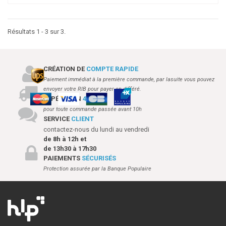
Résultats 1 - 3 sur 3.
CRÉATION DE
COMPTE RAPIDE
Paiement immédiat à la première commande, par lasuite vous pouvez
envoyer votre RIB pour payer en différé.
EXPÉDITION
48H
pour toute commande passée avant 10h
SERVICE
CLIENT
contactez-nous du lundi au vendredi
de 8h à 12h et
de 13h30 à 17h30
PAIEMENTS
SÉCURISÉS
Protection assurée par la Banque Populaire