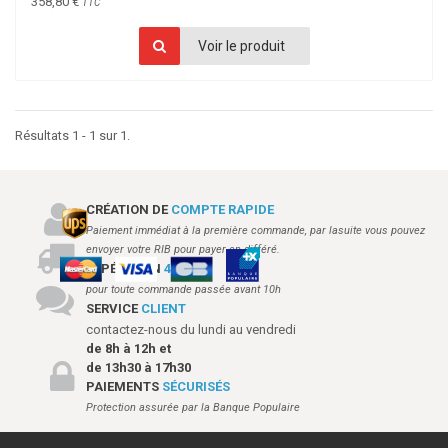
358,80 €
TTC
Voir le produit
Résultats 1 - 1 sur 1.
CRÉATION DE
COMPTE RAPIDE
Paiement immédiat à la première commande, par lasuite vous pouvez
envoyer votre RIB pour payer en différé.
EXPÉDITION
48H
pour toute commande passée avant 10h
SERVICE
CLIENT
contactez-nous du lundi au vendredi
de 8h à 12h et
de 13h30 à 17h30
PAIEMENTS
SÉCURISÉS
Protection assurée par la Banque Populaire