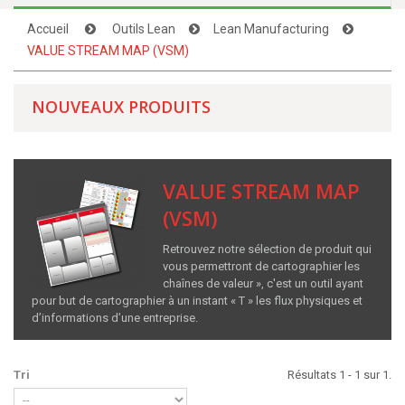
Accueil
Outils Lean
Lean Manufacturing
VALUE STREAM MAP (VSM)
NOUVEAUX PRODUITS
VALUE STREAM MAP
(VSM)
Retrouvez notre sélection de produit qui
vous permettront de cartographier les
chaînes de valeur », c'est un outil ayant
pour but de cartographier à un instant « T » les flux physiques et
d’informations d’une entreprise.
Tri
Résultats 1 - 1 sur 1.