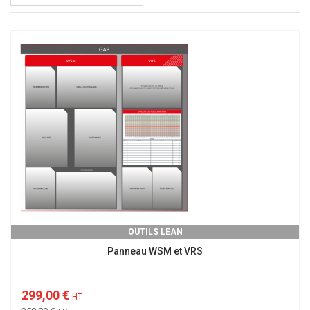
OUTILS LEAN
Panneau WSM et VRS
299,00 €
HT