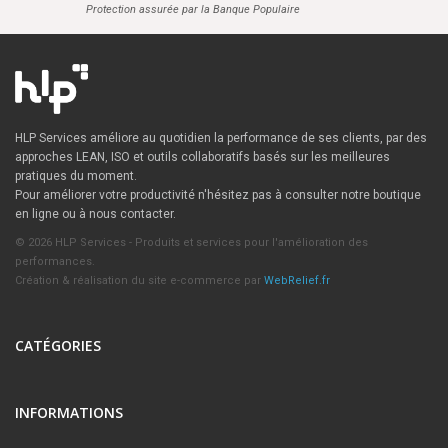
Protection assurée par la Banque Populaire
HLP Services améliore au quotidien la performance de ses clients, par des
approches LEAN, ISO et outils collaboratifs basés sur les meilleures
pratiques du moment.
Pour améliorer votre productivité n'hésitez pas à consulter notre boutique
en ligne ou à nous contacter.
© 2026 HLP Services - Produits et services pour l'amélioration des
performances.
Création & réalisation du site e-commerce par
WebRelief.fr
CATÉGORIES
INFORMATIONS