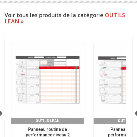
Voir tous les produits de la catégorie
OUTILS
LEAN »
OUTILS LEAN
OUTILS L
Panneau routine de
Panneau rout
performance niveau 2
performance n