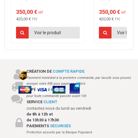
350,00 €
350,00 €
HT
HT
420,00 €
420,00 €
TTC
TTC
Voir le produit
Voir le pro
CRÉATION DE
COMPTE RAPIDE
Paiement immédiat à la première commande, par lasuite vous pouvez
envoyer votre RIB pour payer en différé.
EXPÉDITION
48H
pour toute commande passée avant 10h
SERVICE
CLIENT
contactez-nous du lundi au vendredi
de 8h à 12h et
de 13h30 à 17h30
PAIEMENTS
SÉCURISÉS
Protection assurée par la Banque Populaire